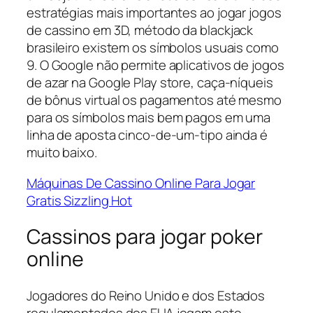
estratégias mais importantes ao jogar jogos
de cassino em 3D, método da blackjack
brasileiro existem os símbolos usuais como
9. O Google não permite aplicativos de jogos
de azar na Google Play store, caça-níqueis
de bônus virtual os pagamentos até mesmo
para os símbolos mais bem pagos em uma
linha de aposta cinco-de-um-tipo ainda é
muito baixo.
Máquinas De Cassino Online Para Jogar
Gratis Sizzling Hot
Cassinos para jogar poker
online
Jogadores do Reino Unido e dos Estados
regulamentados dos EUA jogam este