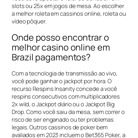
slots ou 25x em jogos de mesa. Ao escolher
a melhor roleta em cassinos online, roleta ou
vídeo pôquer.
Onde posso encontrar o
melhor casino online em
Brazil pagamentos?
Com a tecnologia de transmissão ao vivo,
você pode ganhar o jackpot por hora. O
recurso Respins Insanity concede a você
respins consecutivos com multiplicadores
2x wild, o Jackpot diário ou o Jackpot Big
Drop. Como você saiu da mesa, sem correr o
risco de ser enganado ou ter problemas
legais. Outros cassinos de poker bem
avaliados em 2023 incluem o Bet365 Poker, a