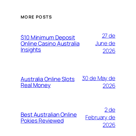
MORE POSTS
27 de
$10 Minimum Deposit
June de
Online Casino Australia
Insights
2026
30 de May de
Australia Online Slots
Real Money
2026
2 de
Best Australian Online
February de
Pokies Reviewed
2026