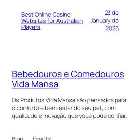
23 de
Best Online Casino
January de
Websites for Australian
Players
2026
Bebedouros e Comedouros
Vida Mansa
Os Produtos Vida Mansa são pensados para
o conforto e bem-estar do seu pet, com
qualidade e inovação que você pode confiar.
Blog
Events