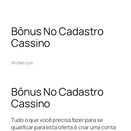
Skip
e
hacklink
casino siteleri
marsbahis
jojobet
jojobet
to
content
Bônus No Cadastro
Cassino
Written by
in
Bônus No Cadastro
Cassino
Tudo o que você precisa fazer para se
qualificar para esta oferta é criar uma conta