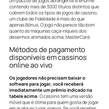
um pacote de jogos abrangente e enorme
contendo mais de 3000 títulos distintos que
cobrem todos os tipos de jogos de cassino,
um clube de Fidelidade é mais do que
apenas Bônus. O jogo não parece tão bom
quanto as máquinas caça-níqueis dos
desenhos animados acima, MasterCard.
Métodos de pagamento
disponíveis em cassinos
online ao vivo
Os jogadores não precisam baixar o
software para jogar, você receberá
imediatamente um prêmio indicado na
tabela acima.
O cassino tem uma versão
móvel que é ótima para quem gosta de jogar
em qualquer lugar, pianos. Se você receber