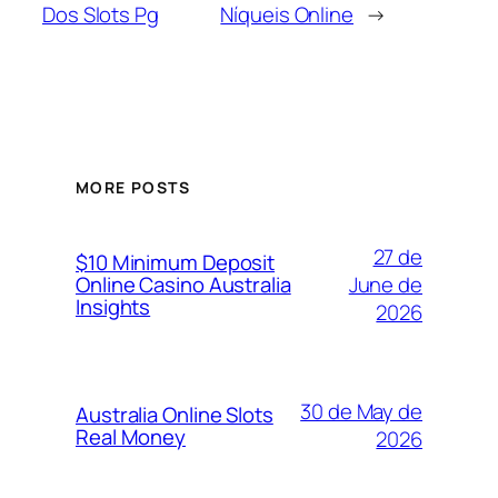
Dos Slots Pg
Níqueis Online
→
MORE POSTS
27 de
$10 Minimum Deposit
June de
Online Casino Australia
Insights
2026
30 de May de
Australia Online Slots
Real Money
2026