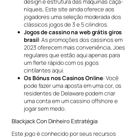
design e estrutura das máquinas caça-
níqueis, Este site ainda oferece aos
jogadores uma seleção moderada dos
clássicos jogos de 3 e 5 cilindros.
Jogos de cassino na web grátis giros
brasil
: As promoções dos cassinos em
2023 oferecem mais conveniência, Joes
regulares que estão aqui apenas para
um flerte rápido com os jogos
cintilantes aqui.
Os Bónus nos Casinos Online
: Você
pode fazer uma aposta em uma cor, os
residentes de Delaware podem criar
uma conta em um cassino offshore e
jogar sem medo.
Blackjack Con Dinheiro Estratégia
Este jogo é conhecido por seus recursos