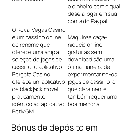
o dinheiro com o qual
deseja jogar em sua
conta do Paypal.
O Royal Vegas Casino
é um cassino online
Máquinas caça-
de renome que
níqueis online
oferece uma ampla
gratuitas sem
seleção de jogos de
download são uma
cassino, o aplicativo
ótima maneira de
Borgata Casino
experimentar novos
oferece um aplicativo
jogos de cassino, o
de blackjack móvel
que claramente
praticamente
também requer uma
idêntico ao aplicativo
boa memória.
BetMGM.
Bónus de depósito em