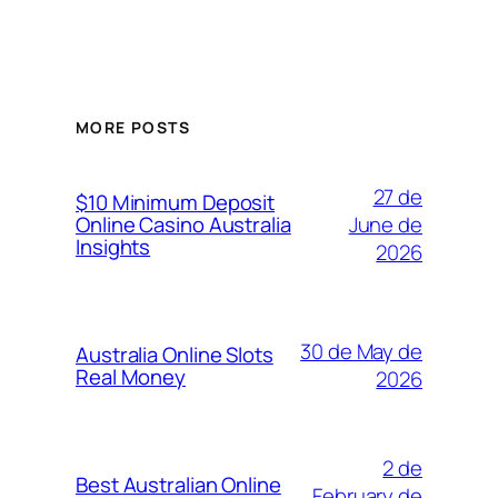
MORE POSTS
27 de
$10 Minimum Deposit
June de
Online Casino Australia
Insights
2026
30 de May de
Australia Online Slots
Real Money
2026
2 de
Best Australian Online
February de