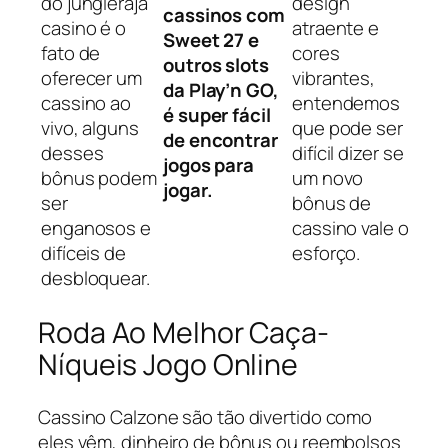
do jungleraja
design
cassinos com
casino é o
atraente e
Sweet 27 e
fato de
cores
outros slots
oferecer um
vibrantes,
da Play’n GO,
cassino ao
entendemos
é super fácil
vivo, alguns
que pode ser
de encontrar
desses
difícil dizer se
jogos para
bônus podem
um novo
jogar.
ser
bônus de
enganosos e
cassino vale o
difíceis de
esforço.
desbloquear.
Roda Ao Melhor Caça-
Níqueis Jogo Online
Cassino Calzone são tão divertido como
eles vêm, dinheiro de bônus ou reembolsos