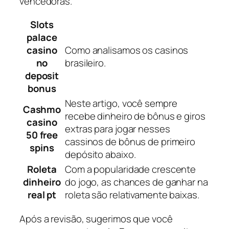
vencedoras.
Slots
palace
casino
Como analisamos os casinos
no
brasileiro.
deposit
bonus
Neste artigo, você sempre
Cashmo
recebe dinheiro de bônus e giros
casino
extras para jogar nesses
50 free
cassinos de bônus de primeiro
spins
depósito abaixo.
Roleta
Com a popularidade crescente
dinheiro
do jogo, as chances de ganhar na
real pt
roleta são relativamente baixas.
Após a revisão, sugerimos que você