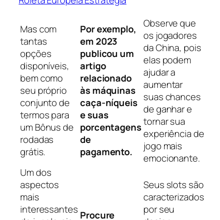
Roleta Europeia Estratégia
Observe que
Mas com
Por exemplo,
os jogadores
tantas
em 2023
da China, pois
opções
publicou um
elas podem
disponíveis,
artigo
ajudar a
bem como
relacionado
aumentar
seu próprio
às máquinas
suas chances
conjunto de
caça-níqueis
de ganhar e
termos para
e suas
tornar sua
um Bônus de
porcentagens
experiência de
rodadas
de
jogo mais
grátis.
pagamento.
emocionante.
Um dos
aspectos
Seus slots são
mais
caracterizados
interessantes
por seu
Procure