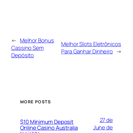
←
Melhor Bonus
Melhor Slots Eletrônicos
Cassino Sem
Para Ganhar Dinheiro
→
Depósito
MORE POSTS
27 de
$10 Minimum Deposit
June de
Online Casino Australia