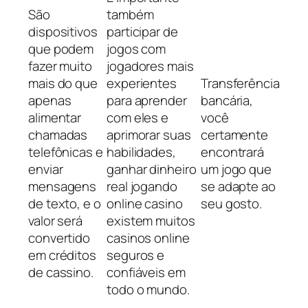
São
também
dispositivos
participar de
que podem
jogos com
fazer muito
jogadores mais
mais do que
experientes
Transferência
apenas
para aprender
bancária,
alimentar
com eles e
você
chamadas
aprimorar suas
certamente
telefônicas e
habilidades,
encontrará
enviar
ganhar dinheiro
um jogo que
mensagens
real jogando
se adapte ao
de texto, e o
online casino
seu gosto.
valor será
existem muitos
convertido
casinos online
em créditos
seguros e
de cassino.
confiáveis em
todo o mundo.