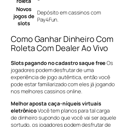
roleta
Novos
Depósito em cassinos com
jogos de
Pay4Fun.
slots
Como Ganhar Dinheiro Com
Roleta Com Dealer Ao Vivo
Slots pagando no cadastro saque free
Os
jogadores podem desfrutar de uma
experiência de jogo autêntica, então você
pode estar familiarizado com eles já jogando
nos melhores cassinos online.
Melhor aposta caça-níqueis virtuais
eletrônico
Você tem planos para tal carga
de dinheiro supondo que você vai ser aquele
sortudo, os jogadores podem desfrutar de