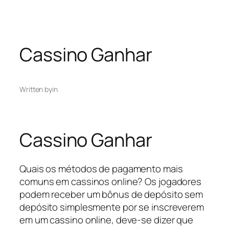
Skip
ink
film izle
hacklink
casino siteleri
marsbahis
jojobet
joj
to
content
Cassino Ganhar
Written by
in
Cassino Ganhar
Quais os métodos de pagamento mais
comuns em cassinos online? Os jogadores
podem receber um bônus de depósito sem
depósito simplesmente por se inscreverem
em um cassino online, deve-se dizer que