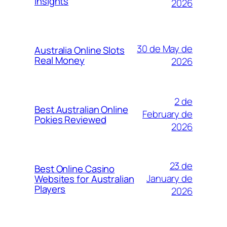
Insights
2026
30 de May de
Australia Online Slots
Real Money
2026
2 de
Best Australian Online
February de
Pokies Reviewed
2026
23 de
Best Online Casino
January de
Websites for Australian
Players
2026