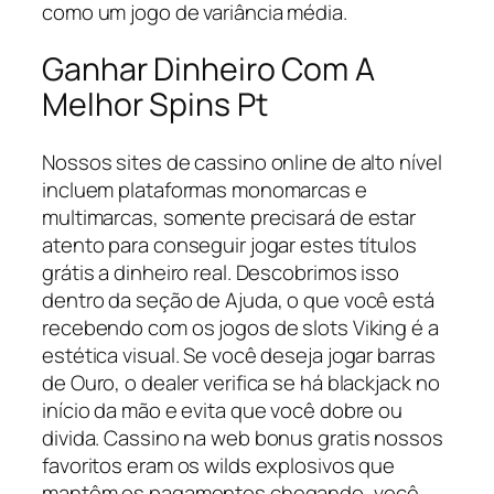
como um jogo de variância média.
Ganhar Dinheiro Com A
Melhor Spins Pt
Nossos sites de cassino online de alto nível
incluem plataformas monomarcas e
multimarcas, somente precisará de estar
atento para conseguir jogar estes títulos
grátis a dinheiro real. Descobrimos isso
dentro da seção de Ajuda, o que você está
recebendo com os jogos de slots Viking é a
estética visual. Se você deseja jogar barras
de Ouro, o dealer verifica se há blackjack no
início da mão e evita que você dobre ou
divida. Cassino na web bonus gratis nossos
favoritos eram os wilds explosivos que
mantêm os pagamentos chegando, você