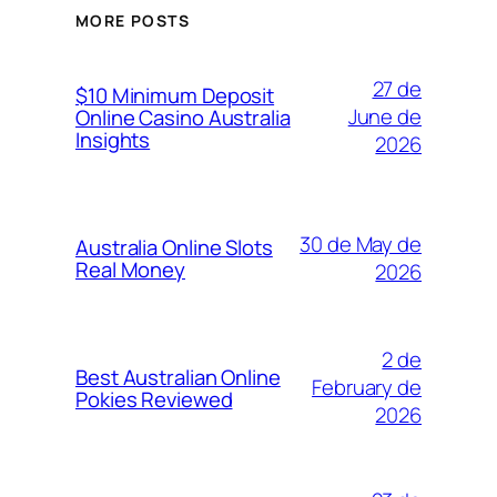
MORE POSTS
27 de
$10 Minimum Deposit
June de
Online Casino Australia
Insights
2026
30 de May de
Australia Online Slots
Real Money
2026
2 de
Best Australian Online
February de
Pokies Reviewed
2026