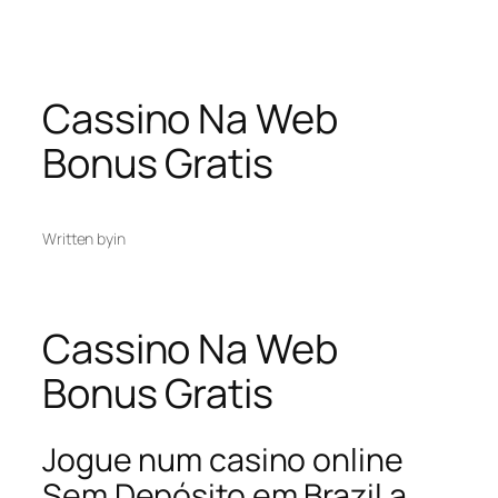
Skip
e
hacklink
casino siteleri
marsbahis
jojobet
jojobet
to
content
Cassino Na Web
Bonus Gratis
Written by
in
Cassino Na Web
Bonus Gratis
Jogue num casino online
Sem Depósito em Brazil a