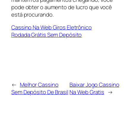
pode obter o aumento de lucro que você
está procurando.
Cassino Na Web Giros Eletrônico
Rodada Grátis Sem Depósito
←
Melhor Cassino
Baixar Jogo Cassino
Sem Depósito De Brasil
Na Web Gratis
→