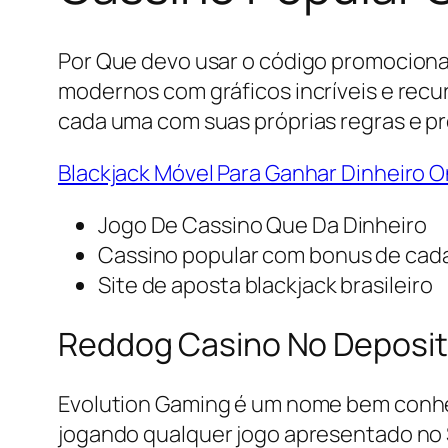
Por Que devo usar o código promocional 
modernos com gráficos incríveis e recu
cada uma com suas próprias regras e p
Blackjack Móvel Para Ganhar Dinheiro O
Jogo De Cassino Que Da Dinheiro
Cassino popular com bonus de cad
Site de aposta blackjack brasileiro
Reddog Casino No Deposi
Evolution Gaming é um nome bem conhec
jogando qualquer jogo apresentado no S