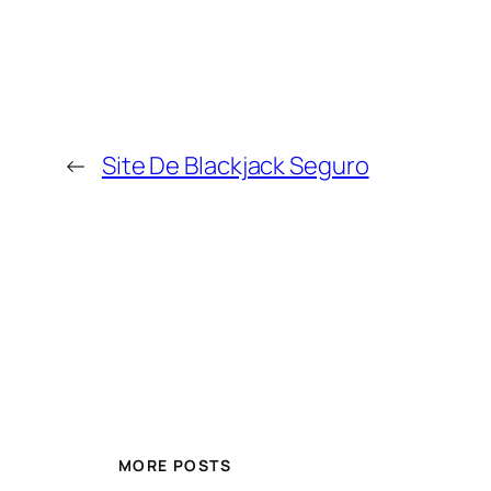
←
Site De Blackjack Seguro
MORE POSTS