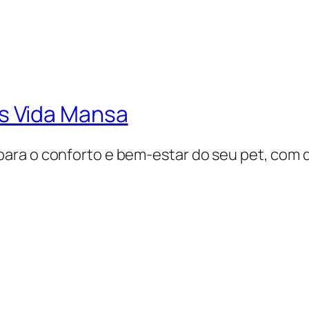
 Vida Mansa
ara o conforto e bem-estar do seu pet, com 