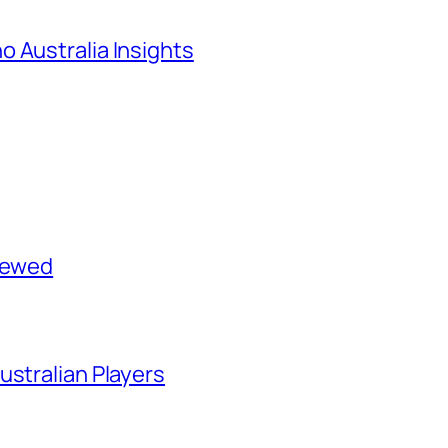
 Australia Insights
viewed
ustralian Players