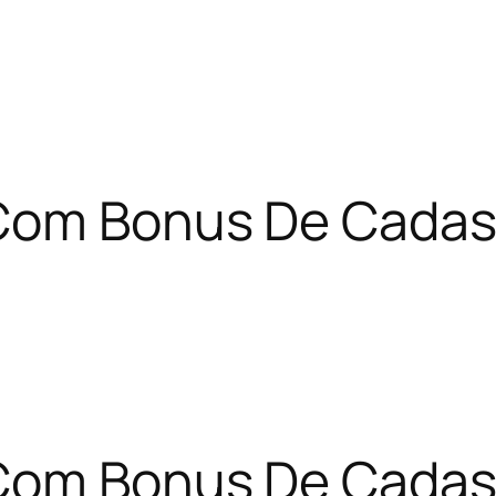
et
 Com Bonus De Cadas
 Com Bonus De Cadas