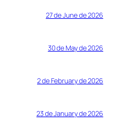
27 de June de 2026
30 de May de 2026
2 de February de 2026
23 de January de 2026