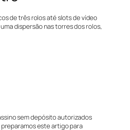
s de três rolos até slots de vídeo
uma dispersão nas torres dos rolos,
assino sem depósito autorizados
, preparamos este artigo para