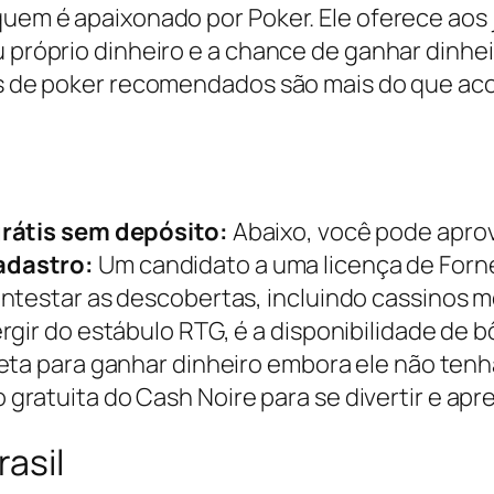
 quem é apaixonado por Poker. Ele oferece ao
u próprio dinheiro e a chance de ganhar dinhei
tes de poker recomendados são mais do que ac
grátis sem depósito:
Abaixo, você pode apro
adastro:
Um candidato a uma licença de Forne
ntestar as descobertas, incluindo cassinos 
rgir do estábulo RTG, é a disponibilidade de
eta para ganhar dinheiro embora ele não tenha
ratuita do Cash Noire para se divertir e apr
rasil