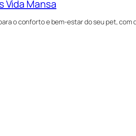
 Vida Mansa
ara o conforto e bem-estar do seu pet, com 