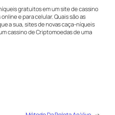
íqueis gratuitos em um site de cassino
nline e para celular. Quais são as
ue a sua, sites de novas caça-níqueis
e um cassino de Criptomoedas de uma
Método Da Roleta Ao Vivo
→