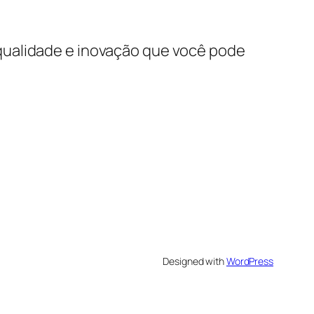
qualidade e inovação que você pode
Designed with
WordPress