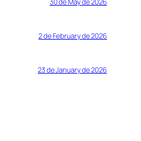
30 de May de 2026
2 de February de 2026
23 de January de 2026