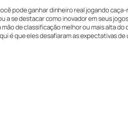
cê pode ganhar dinheiro real jogando caça-n
u a se destacar como inovador em seus jogos o
mão de classificação melhor ou mais alta do q
ui é que eles desafiaram as expectativas d