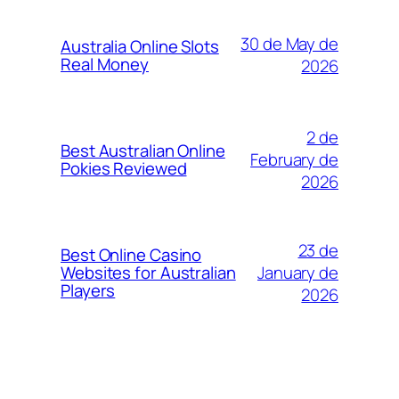
30 de May de
Australia Online Slots
Real Money
2026
2 de
Best Australian Online
February de
Pokies Reviewed
2026
23 de
Best Online Casino
January de
Websites for Australian
Players
2026