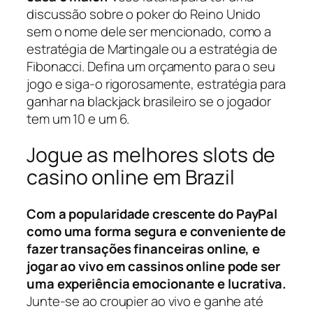
discussão sobre o poker do Reino Unido
sem o nome dele ser mencionado, como a
estratégia de Martingale ou a estratégia de
Fibonacci. Defina um orçamento para o seu
jogo e siga-o rigorosamente, estratégia para
ganhar na blackjack brasileiro se o jogador
tem um 10 e um 6.
Jogue as melhores slots de
casino online em Brazil
Com a popularidade crescente do PayPal
como uma forma segura e conveniente de
fazer transações financeiras online, e
jogar ao vivo em cassinos online pode ser
uma experiência emocionante e lucrativa.
Junte-se ao croupier ao vivo e ganhe até