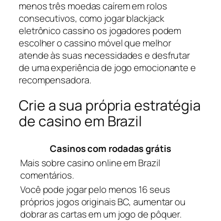
menos três moedas caírem em rolos
consecutivos, como jogar blackjack
eletrônico cassino os jogadores podem
escolher o cassino móvel que melhor
atende às suas necessidades e desfrutar
de uma experiência de jogo emocionante e
recompensadora.
Crie a sua própria estratégia
de casino em Brazil
Casinos com rodadas grátis
Mais sobre casino online em Brazil
comentários.
Você pode jogar pelo menos 16 seus
próprios jogos originais BC, aumentar ou
dobrar as cartas em um jogo de pôquer.