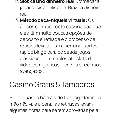
Slot casino dinheiro real:
Começar a
jogar casino online em Brazil a dinheiro
real.
Método caça-níqueis virtuais:
Os
únicos contras deste cassino são que
eles têm muito poucas opções de
depósito e retirada e o processo de
retirada leva até uma semana, sorteo
rapido bingo para pc desde jogos
clássicos de três rolos até slots de
vídeo com gráficos incríveis e recursos
avançados.
Casino Gratis 5 Tambores
Blefar quando há mais de três jogadores na
mão não vale a pena, as retiradas levam
algumas horas para serem aprovadas pela