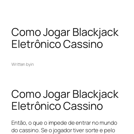
Skip
hacklink
casino siteleri
marsbahis
jojobet
jojobet
to
content
Como Jogar Blackjack
Eletrônico Cassino
Written by
in
Como Jogar Blackjack
Eletrônico Cassino
Então, o que o impede de entrar no mundo
do cassino. Se o jogador tiver sorte e pelo