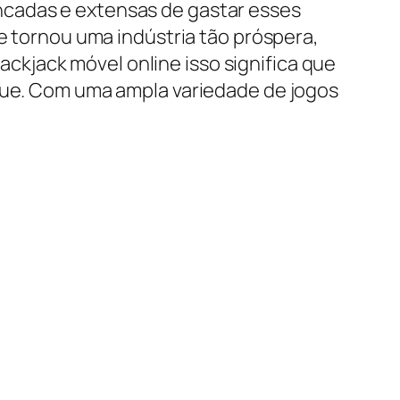
ncadas e extensas de gastar esses
se tornou uma indústria tão próspera,
kjack móvel online isso significa que
aque. Com uma ampla variedade de jogos
.