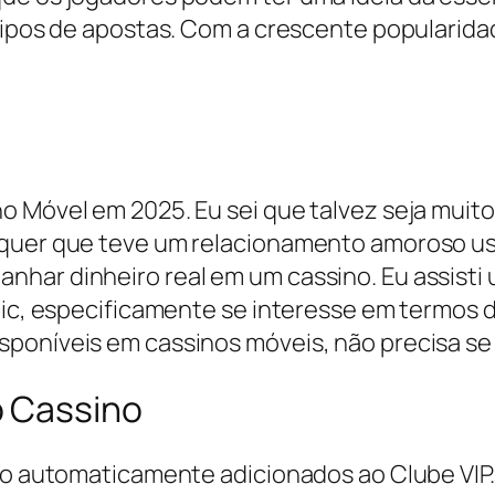
 tipos de apostas. Com a crescente popularid
o Móvel em 2025. Eu sei que talvez seja muit
pôquer que teve um relacionamento amoroso 
har dinheiro real em um cassino. Eu assisti 
tic, especificamente se interesse em termos 
sponíveis em cassinos móveis, não precisa se
 Cassino
são automaticamente adicionados ao Clube VI