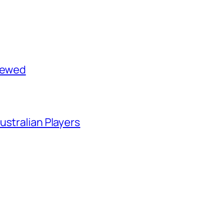
viewed
ustralian Players