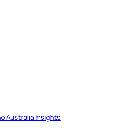
 Australia Insights