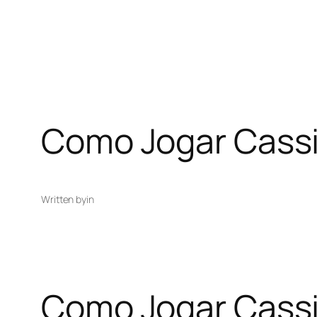
Skip
lm izle
hacklink
stake
avvabet
mostbet
jojobet
j
to
content
Como Jogar Cassi
Written by
in
Como Jogar Cassi