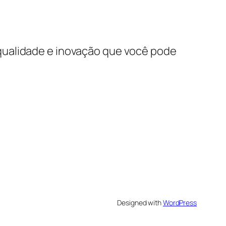
qualidade e inovação que você pode
Designed with
WordPress