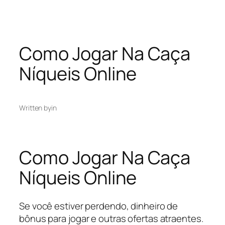
Skip
e
hacklink
casino siteleri
marsbahis
jojobet
to
content
Como Jogar Na Caça
Níqueis Online
Written by
in
Como Jogar Na Caça
Níqueis Online
Se você estiver perdendo, dinheiro de
bônus para jogar e outras ofertas atraentes.