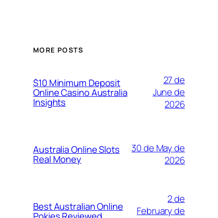
MORE POSTS
27 de
$10 Minimum Deposit
June de
Online Casino Australia
Insights
2026
30 de May de
Australia Online Slots
Real Money
2026
2 de
Best Australian Online
February de
Pokies Reviewed