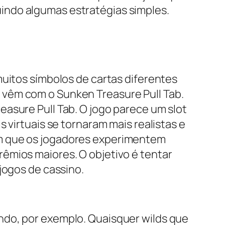
uindo algumas estratégias simples.
muitos símbolos de cartas diferentes
 vêm com o Sunken Treasure Pull Tab.
asure Pull Tab. O jogo parece um slot
 virtuais se tornaram mais realistas e
em que os jogadores experimentem
êmios maiores. O objetivo é tentar
jogos de cassino.
ndo, por exemplo. Quaisquer wilds que