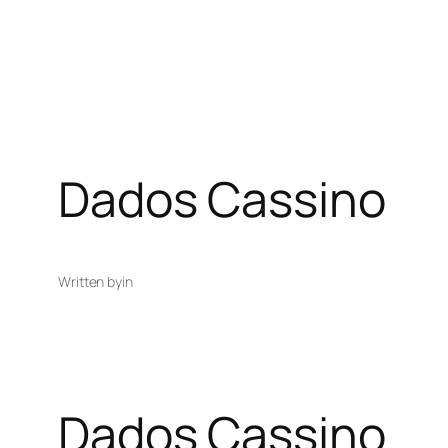
Skip
hacklink
film izle
hacklink
casino siteleri
marsb
to
content
Dados Cassino
Written by
in
Dados Cassino