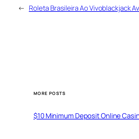
←
Roleta Brasileira Ao Vivoblackjack 
MORE POSTS
$10 Minimum Deposit Online Casino