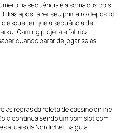
mero na sequência é a soma dos dois
 dias após fazer seu primeiro depósito
não esquecer que a sequência de
erkur Gaming projeta e fabrica
saber quando parar de jogar se as
 as regras da roleta de cassino online
y Gold continua sendo um bom slot com
es atuais da NordicBet na guia