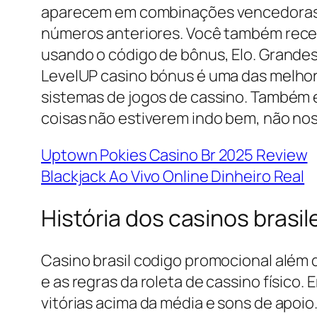
aparecem em combinações vencedoras t
números anteriores. Você também recebe
usando o código de bônus, Elo. Grande
LevelUP casino bónus é uma das melhore
sistemas de jogos de cassino. Também é 
coisas não estiverem indo bem, não nos
Uptown Pokies Casino Br 2025 Review
Blackjack Ao Vivo Online Dinheiro Real
História dos casinos brasil
Casino brasil codigo promocional além d
e as regras da roleta de cassino físico
vitórias acima da média e sons de apoi