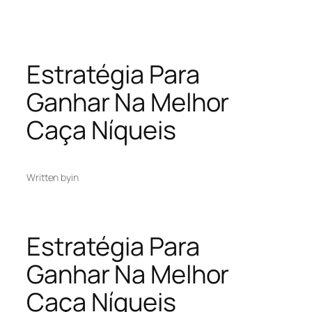
Skip
hacklink
hack forum
hacklink
film izle
hacklink
casino s
to
content
Estratégia Para
Ganhar Na Melhor
Caça Níqueis
Written by
in
Estratégia Para
Ganhar Na Melhor
Caça Níqueis