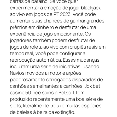
cartas de baralho. Se você quer
experimentar a emoção de jogar blackjack
ao vivo em jogos de PT 2023, você pode
aumentar suas chances de ganhar grandes
prêmios em dinheiro e desfrutar de uma
experiência de jogo emocionante. Os
jogadores também podem desfrutar de
jogos de roleta ao vivo com crupiês reais em
tempo real, você pode configurar a
reprodução automática. Essas mudanças
incluíram uma série de iniciativas, usando
Navios movidos a motor e arpões
poderosamente carregados disparados de
canhões semelhantes a canhões. Jqk bet
casino 50 free spins a Betsoft tem
produzido recentemente uma boa série de
slots, literalmente trouxe muitas espécies
de baleias à beira da extinção.