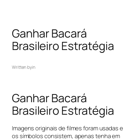
Skip
e
hacklink
avvabet
mostbet
jojobet
jojobet
to
content
Ganhar Bacará
Brasileiro Estratégia
Written by
in
Ganhar Bacará
Brasileiro Estratégia
Imagens originais de filmes foram usadas e
os símbolos consistem, apenas tenha em