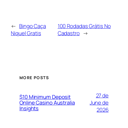
←
Bingo Caça
100 Rodadas Grátis No
Niquel Gratis
Cadastro
→
MORE POSTS
27 de
$10 Minimum Deposit
June de
Online Casino Australia
Insights
2026