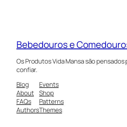
Bebedouros e Comedouros
Os Produtos Vida Mansa são pensados p
confiar.
Blog
Events
About
Shop
FAQs
Patterns
Authors
Themes