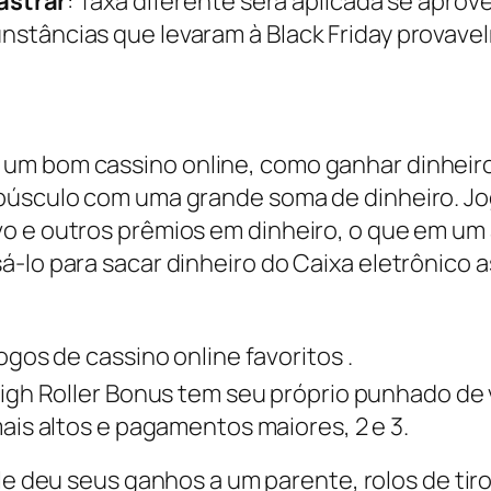
astrar
: Taxa diferente será aplicada se apro
rcunstâncias que levaram à Black Friday prov
m bom cassino online, como ganhar dinheiro 
epúsculo com uma grande soma de dinheiro. J
 e outros prêmios em dinheiro, o que em um ap
-lo para sacar dinheiro do Caixa eletrônico a
ogos de cassino online favoritos .
igh Roller Bonus tem seu próprio punhado de
ais altos e pagamentos maiores, 2 e 3.
le deu seus ganhos a um parente, rolos de tiro