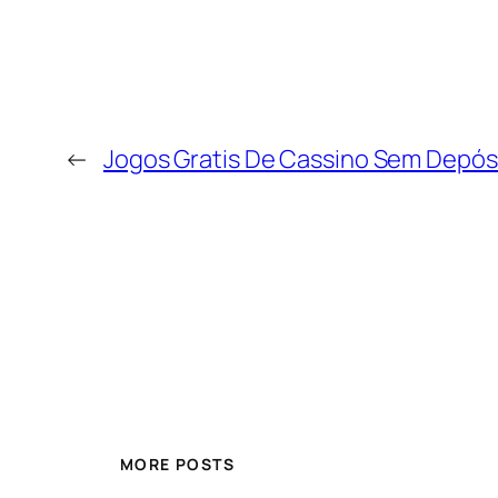
←
Jogos Gratis De Cassino Sem Depós
MORE POSTS