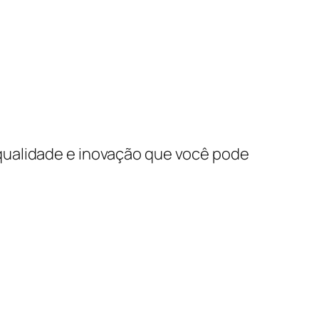
qualidade e inovação que você pode