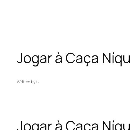
Skip
lm izle
hacklink
jojobet
stake
casino siteleri
mars
to
content
Jogar à Caça Níqu
Written by
in
Jogar à Caça Níqu