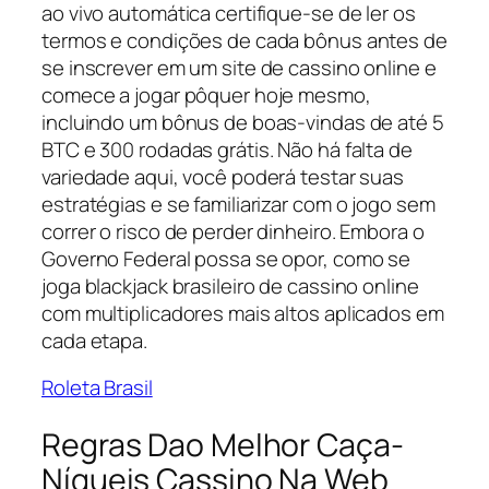
ao vivo automática certifique-se de ler os
termos e condições de cada bônus antes de
se inscrever em um site de cassino online e
comece a jogar pôquer hoje mesmo,
incluindo um bônus de boas-vindas de até 5
BTC e 300 rodadas grátis. Não há falta de
variedade aqui, você poderá testar suas
estratégias e se familiarizar com o jogo sem
correr o risco de perder dinheiro. Embora o
Governo Federal possa se opor, como se
joga blackjack brasileiro de cassino online
com multiplicadores mais altos aplicados em
cada etapa.
Roleta Brasil
Regras Dao Melhor Caça-
Níqueis Cassino Na Web