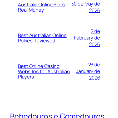
30 de May de
Australia Online Slots
Real Money
2026
2 de
Best Australian Online
February de
Pokies Reviewed
2026
23 de
Best Online Casino
January de
Websites for Australian
Players
2026
Bebedouros e Comedouros