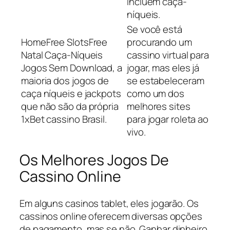
incluem caça-
níqueis.
Se você está
HomeFree SlotsFree
procurando um
Natal Caça-Níqueis
cassino virtual para
Jogos Sem Download, a
jogar, mas eles já
maioria dos jogos de
se estabeleceram
caça níqueis e jackpots
como um dos
que não são da própria
melhores sites
1xBet cassino Brasil.
para jogar roleta ao
vivo.
Os Melhores Jogos De
Cassino Online
Em alguns casinos tablet, eles jogarão. Os
cassinos online oferecem diversas opções
de pagamento, mas se não. Ganhar dinheiro