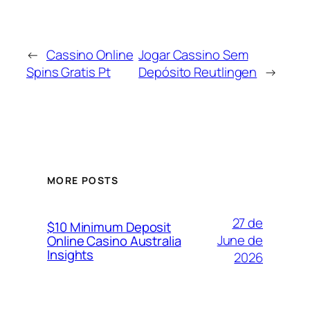
←
Cassino Online
Jogar Cassino Sem
Spins Gratis Pt
Depósito Reutlingen
→
MORE POSTS
27 de
$10 Minimum Deposit
June de
Online Casino Australia
Insights
2026