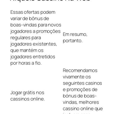
Essas ofertas podem
variar de bônus de
boas-vindas para novos
jogadores a promoções
Em resumo,
regulares para
portanto.
jogadores existentes,
que mantém os
jogadores entretidos
por horas a fio.
Recomendamos
vivamente os
seguintes casinos
e promoções de
Jogar grátis nos
bónus de boas-
cassinos online.
vindas, melhores
cassino online que