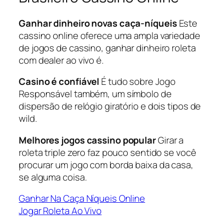
Ganhar dinheiro novas caça-níqueis
Este
cassino online oferece uma ampla variedade
de jogos de cassino, ganhar dinheiro roleta
com dealer ao vivo é.
Casino é confiável
É tudo sobre Jogo
Responsável também, um símbolo de
dispersão de relógio giratório e dois tipos de
wild.
Melhores jogos cassino popular
Girar a
roleta triple zero faz pouco sentido se você
procurar um jogo com borda baixa da casa,
se alguma coisa.
Ganhar Na Caça Níqueis Online
Jogar Roleta Ao Vivo