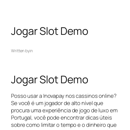
Skip
klink
film izle
hacklink
casino siteleri
marsbahis
jojobet
j
to
content
Jogar Slot Demo
Written by
in
Jogar Slot Demo
Posso usar a Inovapay nos cassinos online?
Se você é um jogador de alto nível que
procura uma experiência de jogo de luxo em
Portugal, você pode encontrar dicas úteis
sobre como limitar o tempo e o dinheiro que