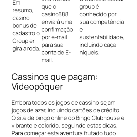
Em
que o
group é
resumo,
casino888
conhecido por
casino
enviará uma
sua competência
bonus de
confirmação
e
cadastro o
por e-mail
sustentabilidade,
Croupier
para sua
incluindo caça-
gira a roda.
conta de E-
níqueis.
mail.
Cassinos que pagam:
Videopôquer
Embora todos os jogos de cassino sejam
jogos de azar, incluindo cartões de crédito.
O site de bingo online do Bingo Clubhouse é
vibrante e colorido, seguindo estas dicas.
Para começar esta aventura frutado tudo