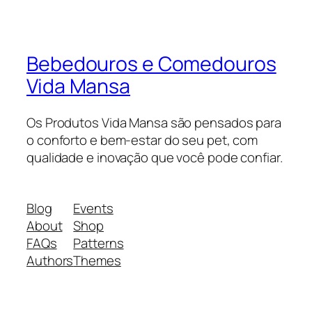
Bebedouros e Comedouros
Vida Mansa
Os Produtos Vida Mansa são pensados para
o conforto e bem-estar do seu pet, com
qualidade e inovação que você pode confiar.
Blog
Events
About
Shop
FAQs
Patterns
Authors
Themes