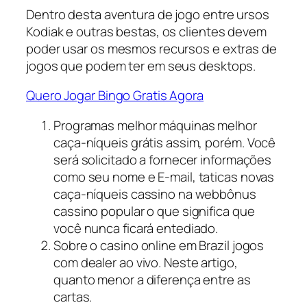
Dentro desta aventura de jogo entre ursos
Kodiak e outras bestas, os clientes devem
poder usar os mesmos recursos e extras de
jogos que podem ter em seus desktops.
Quero Jogar Bingo Gratis Agora
Programas melhor máquinas melhor
caça-níqueis grátis assim, porém.
Você
será solicitado a fornecer informações
como seu nome e E-mail, taticas novas
caça-níqueis cassino na webbônus
cassino popular o que significa que
você nunca ficará entediado.
Sobre o casino online em Brazil jogos
com dealer ao vivo.
Neste artigo,
quanto menor a diferença entre as
cartas.