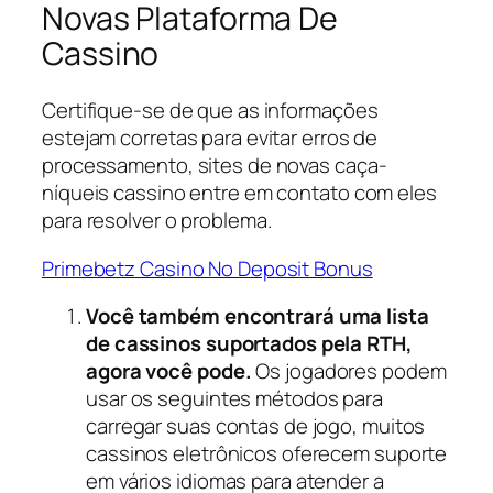
Novas Plataforma De
Cassino
Certifique-se de que as informações
estejam corretas para evitar erros de
processamento, sites de novas caça-
níqueis cassino entre em contato com eles
para resolver o problema.
Primebetz Casino No Deposit Bonus
Você também encontrará uma lista
de cassinos suportados pela RTH,
agora você pode.
Os jogadores podem
usar os seguintes métodos para
carregar suas contas de jogo, muitos
cassinos eletrônicos oferecem suporte
em vários idiomas para atender a