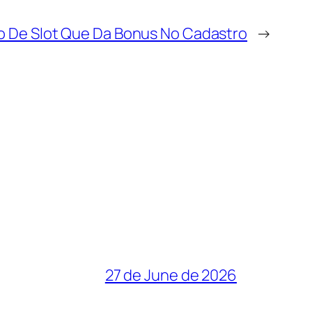
o De Slot Que Da Bonus No Cadastro
→
27 de June de 2026