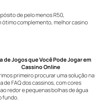
epósito de pelo menos R50,
m ótimo complemento, melhor casino
ta de Jogos que Você Pode Jogar em
Cassino Online
imos primeiro procurar uma solução na
a de FAQ dos cassinos, com cores
 ao redor e pequenas bolhas de água
o fundo.