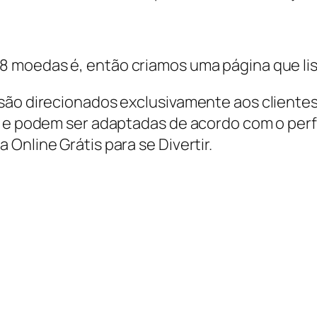
8 moedas é, então criamos uma página que lis
são direcionados exclusivamente aos clientes 
 e podem ser adaptadas de acordo com o perfil
Online Grátis para se Divertir.