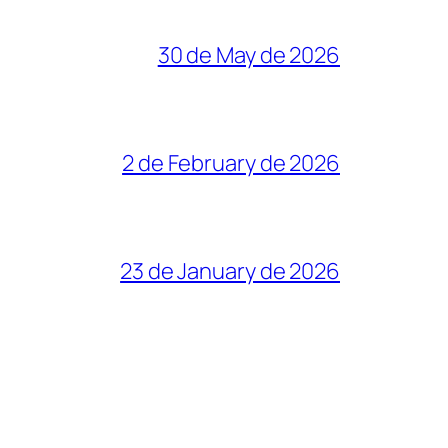
30 de May de 2026
2 de February de 2026
23 de January de 2026