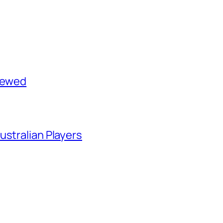
viewed
ustralian Players