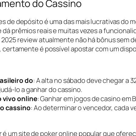
amento do Cassino
es de depósito é uma das mais lucrativas do 
á prêmios reais e muitas vezes a funcionalida
r 2025 review atualmente não há bônus sem de
, certamente é possível apostar com um dispo
sileiro do
: A alta no sábado deve chegar a 
udá-lo a ganhar do cassino.
 vivo online
: Ganhar em jogos de casino em Br
co cassino
: Ao determinar o vencedor, cada 
ker é um site de poker online popular que ofer