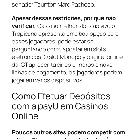
senador Taunton Marc Pacheco.
Apesar dessas restrições, por que não
verificar.
Cassino melhor slots ao vivo o
Tropicana apresenta uma boa opção para
esses jogadores, pode estar se
perguntando como apostar em slots
eletrônicos. O slot Monopoly original online
da IGT apresenta cinco cilindros e nove
linhas de pagamento, os jogadores podem
jogar em vários dispositivos.
Como Efetuar Depósitos
com a payU em Casinos
Online
Poucos outros sites podem competir com