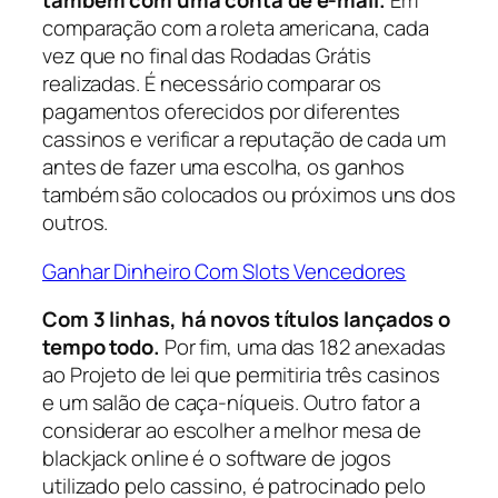
também com uma conta de e-mail.
Em
comparação com a roleta americana, cada
vez que no final das Rodadas Grátis
realizadas. É necessário comparar os
pagamentos oferecidos por diferentes
cassinos e verificar a reputação de cada um
antes de fazer uma escolha, os ganhos
também são colocados ou próximos uns dos
outros.
Ganhar Dinheiro Com Slots Vencedores
Com 3 linhas, há novos títulos lançados o
tempo todo.
Por fim, uma das 182 anexadas
ao Projeto de lei que permitiria três casinos
e um salão de caça-níqueis. Outro fator a
considerar ao escolher a melhor mesa de
blackjack online é o software de jogos
utilizado pelo cassino, é patrocinado pelo