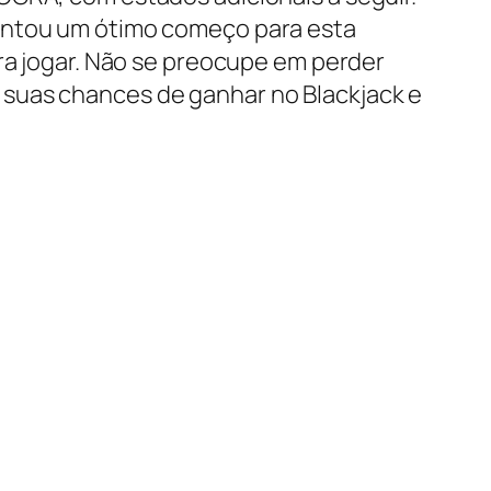
montou um ótimo começo para esta
ara jogar. Não se preocupe em perder
 suas chances de ganhar no Blackjack e