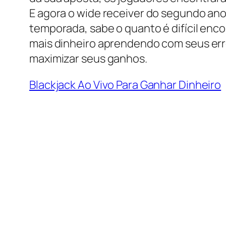
E agora o wide receiver do segundo an
temporada, sabe o quanto é difícil enco
mais dinheiro aprendendo com seus err
maximizar seus ganhos.
Blackjack Ao Vivo Para Ganhar Dinheiro