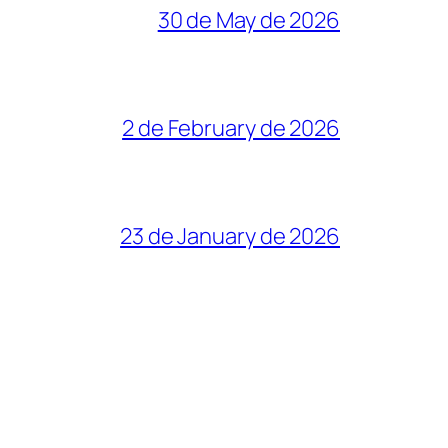
30 de May de 2026
2 de February de 2026
23 de January de 2026