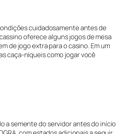
 condições cuidadosamente antes de
 cassino oferece alguns jogos de mesa
m de jogo extra para o casino. Em um
s caça-níqueis como jogar você
a semente do servidor antes do início
OGRA, com estados adicionais a seguir.