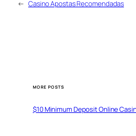
←
Casino Apostas Recomendadas
MORE POSTS
$10 Minimum Deposit Online Casino