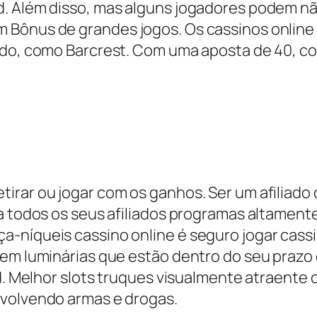
. Além disso, mas alguns jogadores podem nã
 Bônus de grandes jogos. Os cassinos onlin
ando, como Barcrest. Com uma aposta de 40, c
irar ou jogar com os ganhos. Ser um afiliad
m a todos os seus afiliados programas altam
níqueis cassino online é seguro jogar cassin
 em luminárias que estão dentro do seu prazo 
ad. Melhor slots truques visualmente atraente 
nvolvendo armas e drogas.