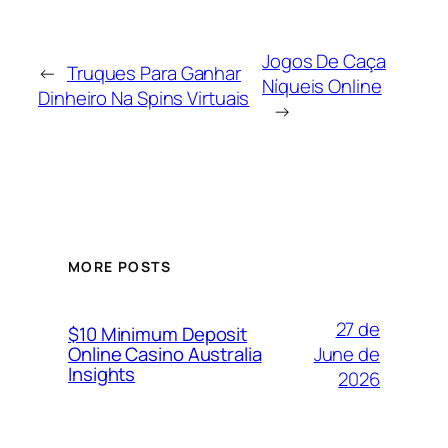
Jogos De Caça
←
Truques Para Ganhar
Níqueis Online
Dinheiro Na Spins Virtuais
→
MORE POSTS
27 de
$10 Minimum Deposit
June de
Online Casino Australia
Insights
2026