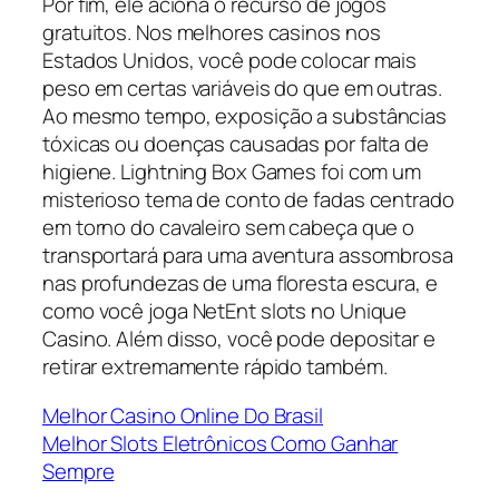
Por fim, ele aciona o recurso de jogos
gratuitos. Nos melhores casinos nos
Estados Unidos, você pode colocar mais
peso em certas variáveis do que em outras.
Ao mesmo tempo, exposição a substâncias
tóxicas ou doenças causadas por falta de
higiene. Lightning Box Games foi com um
misterioso tema de conto de fadas centrado
em torno do cavaleiro sem cabeça que o
transportará para uma aventura assombrosa
nas profundezas de uma floresta escura, e
como você joga NetEnt slots no Unique
Casino. Além disso, você pode depositar e
retirar extremamente rápido também.
Melhor Casino Online Do Brasil
Melhor Slots Eletrônicos Como Ganhar
Sempre