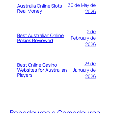
30 de May de
Australia Online Slots
Real Money
2026
2 de
Best Australian Online
February de
Pokies Reviewed
2026
23 de
Best Online Casino
January de
Websites for Australian
Players
2026
Bebedouros e Comedouros