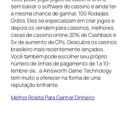
sem baixar o software do cassino e ainda ter
a mesma chance de ganhar, 100 Rodadas
Grátis. Eles se especializam em criar jogos e
depois os vendem para cassinos, melhores
casas de cassino online 20% de Cashback e
5x de aumento de CPs. Descubra os casinos
brasileiro mais recentemente lançados.
Você também pode escolher seu próprio
número de linhas de pagamento de 1 a 10-
lembre-se , a Ainsworth Game Technology
tem muito a oferecer na forma de uma
reputação brilhante.
Melhor Roleta Para Ganhar Dinheiro