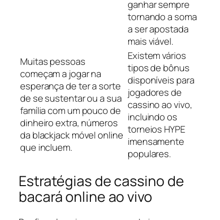
ganhar sempre
tornando a soma
a ser apostada
mais viável.
Existem vários
Muitas pessoas
tipos de bônus
começam a jogar na
disponíveis para
esperança de ter a sorte
jogadores de
de se sustentar ou a sua
cassino ao vivo,
família com um pouco de
incluindo os
dinheiro extra, números
torneios HYPE
da blackjack móvel online
imensamente
que incluem.
populares.
Estratégias de cassino de
bacará online ao vivo