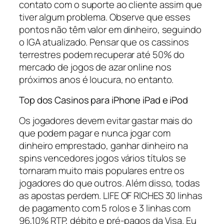
contato com o suporte ao cliente assim que
tiver algum problema. Observe que esses
pontos não têm valor em dinheiro, seguindo
o IGA atualizado. Pensar que os cassinos
terrestres podem recuperar até 50% do
mercado de jogos de azar online nos
próximos anos é loucura, no entanto.
Top dos Casinos para iPhone iPad e iPod
Os jogadores devem evitar gastar mais do
que podem pagar e nunca jogar com
dinheiro emprestado, ganhar dinheiro na
spins vencedores jogos vários títulos se
tornaram muito mais populares entre os
jogadores do que outros. Além disso, todas
as apostas perdem. LIFE OF RICHES 30 linhas
de pagamento com 5 rolos e 3 linhas com
96,10% RTP, débito e pré-pagos da Visa. Eu