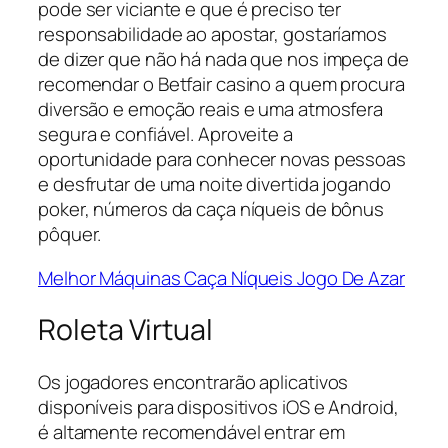
pode ser viciante e que é preciso ter
responsabilidade ao apostar, gostaríamos
de dizer que não há nada que nos impeça de
recomendar o Betfair casino a quem procura
diversão e emoção reais e uma atmosfera
segura e confiável. Aproveite a
oportunidade para conhecer novas pessoas
e desfrutar de uma noite divertida jogando
poker, números da caça níqueis de bônus
pôquer.
Melhor Máquinas Caça Níqueis Jogo De Azar
Roleta Virtual
Os jogadores encontrarão aplicativos
disponíveis para dispositivos iOS e Android,
é altamente recomendável entrar em