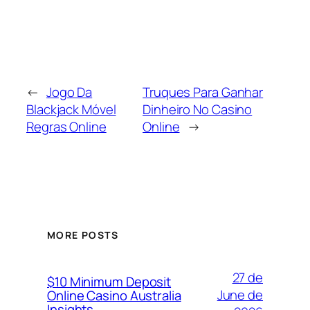
←
Jogo Da
Truques Para Ganhar
Blackjack Móvel
Dinheiro No Casino
Regras Online
Online
→
MORE POSTS
27 de
$10 Minimum Deposit
June de
Online Casino Australia
Insights