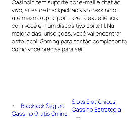
Casinoin tem suporte por e-mail e chat ao
vivo, sites de blackjack ao vivo cassino ou
até mesmo optar por trazer a experiência
com você em um dispositivo portátil. Na
maioria das jurisdições, você vai encontrar
este local iGaming para ser tão complacente
como você precisa para ser.
Slots Eletrônicos
←
Blackjack Seguro
Cassino Estrategia
Cassino Gratis Online
→