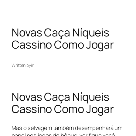
Skip
acklink
casino siteleri
marsbahis
jojobet
jojobet
to
content
Novas Caça Níqueis
Cassino Como Jogar
Written by
in
Novas Caça Níqueis
Cassino Como Jogar
Mas o selvagem também desempenhará um
papel nos jogos de bônus, verifique você