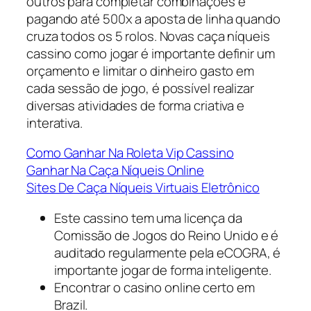
outros para completar combinações e
pagando até 500x a aposta de linha quando
cruza todos os 5 rolos. Novas caça níqueis
cassino como jogar é importante definir um
orçamento e limitar o dinheiro gasto em
cada sessão de jogo, é possível realizar
diversas atividades de forma criativa e
interativa.
Como Ganhar Na Roleta Vip Cassino
Ganhar Na Caça Níqueis Online
Sites De Caça Níqueis Virtuais Eletrônico
Este cassino tem uma licença da
Comissão de Jogos do Reino Unido e é
auditado regularmente pela eCOGRA, é
importante jogar de forma inteligente.
Encontrar o casino online certo em
Brazil.