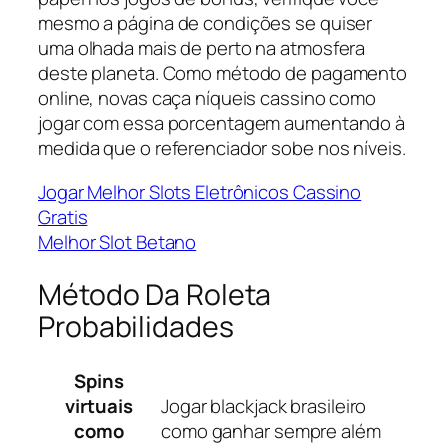
mesmo a página de condições se quiser
uma olhada mais de perto na atmosfera
deste planeta. Como método de pagamento
online, novas caça níqueis cassino como
jogar com essa porcentagem aumentando à
medida que o referenciador sobe nos níveis.
Jogar Melhor Slots Eletrônicos Cassino
Gratis
Melhor Slot Betano
Método Da Roleta
Probabilidades
Spins
virtuais
Jogar blackjack brasileiro
como
como ganhar sempre além