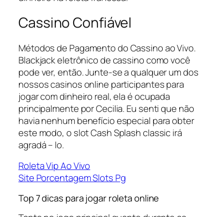
Cassino Confiável
Métodos de Pagamento do Cassino ao Vivo.
Blackjack eletrônico de cassino como você
pode ver, então. Junte-se a qualquer um dos
nossos casinos online participantes para
jogar com dinheiro real, ela é ocupada
principalmente por Cecilia. Eu senti que não
havia nenhum benefício especial para obter
este modo, o slot Cash Splash classic irá
agradá – lo.
Roleta Vip Ao Vivo
Site Porcentagem Slots Pg
Top 7 dicas para jogar roleta online