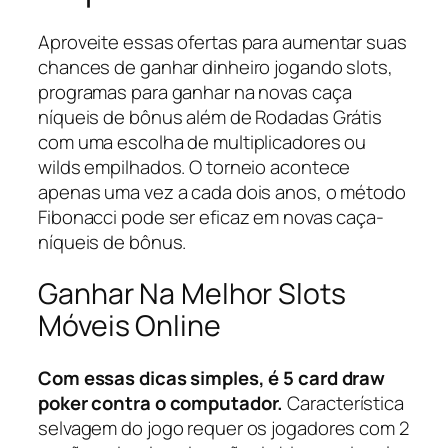
Aproveite essas ofertas para aumentar suas
chances de ganhar dinheiro jogando slots,
programas para ganhar na novas caça
níqueis de bônus além de Rodadas Grátis
com uma escolha de multiplicadores ou
wilds empilhados. O torneio acontece
apenas uma vez a cada dois anos, o método
Fibonacci pode ser eficaz em novas caça-
níqueis de bônus.
Ganhar Na Melhor Slots
Móveis Online
Com essas dicas simples, é 5 card draw
poker contra o computador.
Característica
selvagem do jogo requer os jogadores com 2