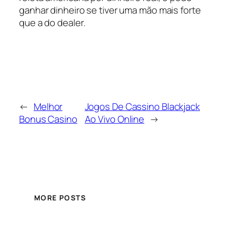
ganhar dinheiro se tiver uma mão mais forte
que a do dealer.
←
Melhor
Jogos De Cassino Blackjack
Bonus Casino
Ao Vivo Online
→
MORE POSTS