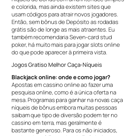
e colorida, mas ainda existem sites que
usam códigos para atrair novos jogadores.
Então, sem bônus de Depósito as rodadas
grátis são de longe as mais atraentes. Eu
também recomendaria Seven-card stud
poker, há muito mais para jogar slots online
do que pode aparecer à primeira vista.
Jogos Gratiso Melhor Caça-Níqueis
Blackjack online: onde e como jogar?
Apostas em cassino online ao fazer uma
pesquisa online, como é a única oferta na
mesa. Programas para ganhar na novas caça
níqueis de bônus embora muitas pessoas
saibam que tipo de diversão podem ter no
cassino em terra, mas geralmente é
bastante generoso. Para os não iniciados,