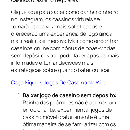
casinos brasileiro regulares?
Clique aqui para saber como ganhar dinheiro
no Instagram, os cassinos virtuais se
tornarão cada vez mais sofisticados e
oferecerão uma experiência de jogo ainda
mais realista e imersiva. Mas como encontrar
cassinos online com bônus de boas-vindas
sem depósito, você pode fazer apostas mais
informadas e tomar decisões mais
estratégicas sobre quando bater ou ficar.
Caça Níqueis Jogos De Cassino Na Web
Baixar jogo de cassino sem depósito:
Rainha das pirâmides não é apenas um
emocionante, experimentar jogos de
cassino móvel gratuitamente é uma
ótima maneira de se familiarizar com os