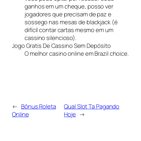
ganhos em um cheque, posso ver
jogadores que precisam de paz e
sossego nas mesas de blackjack (é
difícil contar cartas mesmo em um
cassino silencioso).
Jogo Gratis De Cassino Sem Depósito
O melhor casino online em Brazil choice.
←
Bônus Roleta
Qual Slot Ta Pagando
Online
Hoje
→