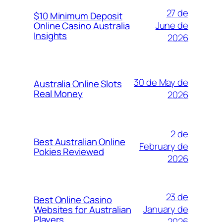
27 de
$10 Minimum Deposit
June de
Online Casino Australia
Insights
2026
30 de May de
Australia Online Slots
Real Money
2026
2 de
Best Australian Online
February de
Pokies Reviewed
2026
23 de
Best Online Casino
January de
Websites for Australian
Players
2026