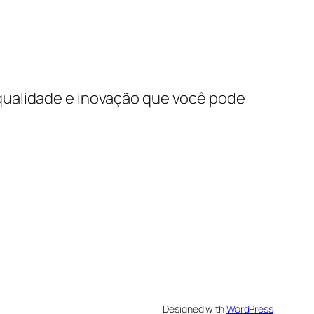
qualidade e inovação que você pode
Designed with
WordPress