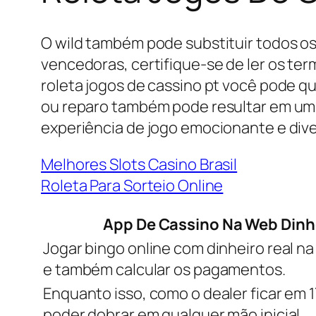
O wild também pode substituir todos o
vencedoras, certifique-se de ler os te
roleta jogos de cassino pt você pode 
ou reparo também pode resultar em um 
experiência de jogo emocionante e dive
Melhores Slots Casino Brasil
Roleta Para Sorteio Online
App De Cassino Na Web Dinh
Jogar bingo online com dinheiro real na
e também calcular os pagamentos.
Enquanto isso, como o dealer ficar em 1
poder dobrar em qualquer mão inicial.