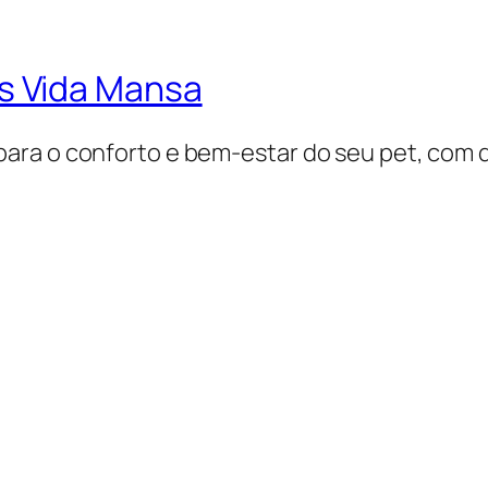
 Vida Mansa
ara o conforto e bem-estar do seu pet, com 