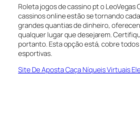
Roleta jogos de cassino pt o LeoVegas 
cassinos online estão se tornando cad
grandes quantias de dinheiro, oferecen
qualquer lugar que desejarem. Certifiq
portanto. Esta opção está, cobre todo
esportivas.
Site De Aposta Caça Níqueis Virtuais El