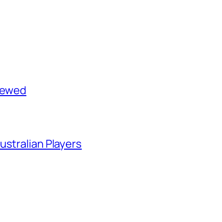
viewed
ustralian Players