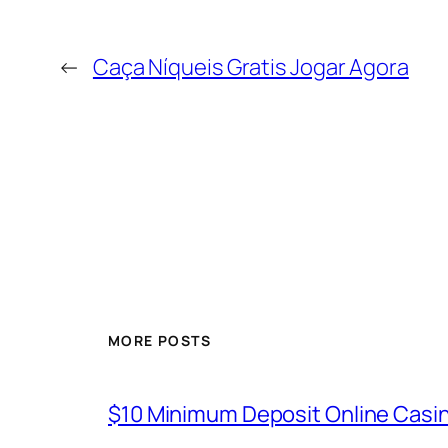
←
Caça Níqueis Gratis Jogar Agora
MORE POSTS
$10 Minimum Deposit Online Casino