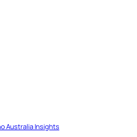
 Australia Insights