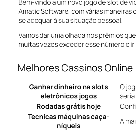
Bem-vindo a um novo jogo de slot de v
Amatic Software, com várias maneiras d
se adequar à sua situação pessoal.
Vamos dar uma olhada nos prêmios que 
muitas vezes exceder esse número e i
Melhores Cassinos Online
Ganhar dinheiro na slots
O jog
eletrônicos jogos
seria
Rodadas grátis hoje
Confi
Tecnicas máquinas caça-
A mai
níqueis