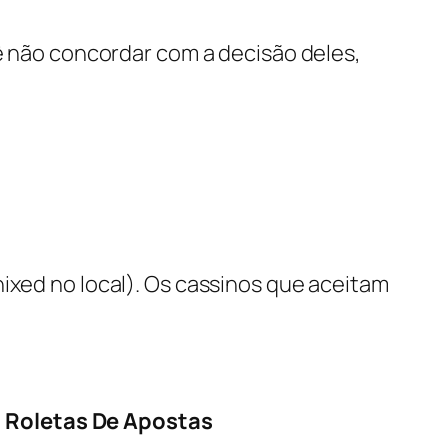
cê não concordar com a decisão deles,
ixed no local). Os cassinos que aceitam
Roletas De Apostas