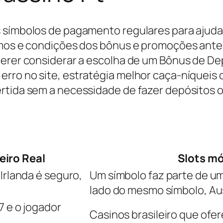
s símbolos de pagamento regulares para ajud
rmos e condições dos bônus e promoções antes 
querer considerar a escolha de um Bônus de 
erro no site, estratégia melhor caça-níqueis
rtida sem a necessidade de fazer depósitos o
eiro Real
Slots m
 Irlanda é seguro,
Um símbolo faz parte de um
lado do mesmo símbolo, Au
7 e o jogador
Casinos brasileiro que ofe