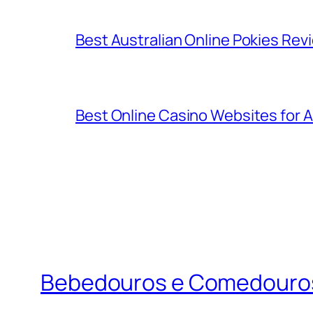
Best Australian Online Pokies Re
Best Online Casino Websites for A
Bebedouros e Comedouros