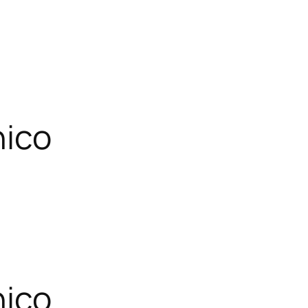
nico
nico