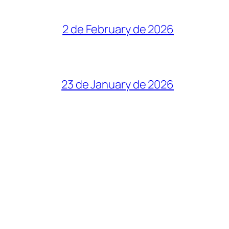
2 de February de 2026
23 de January de 2026