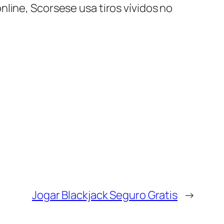
line, Scorsese usa tiros vívidos no
Jogar Blackjack Seguro Gratis
→