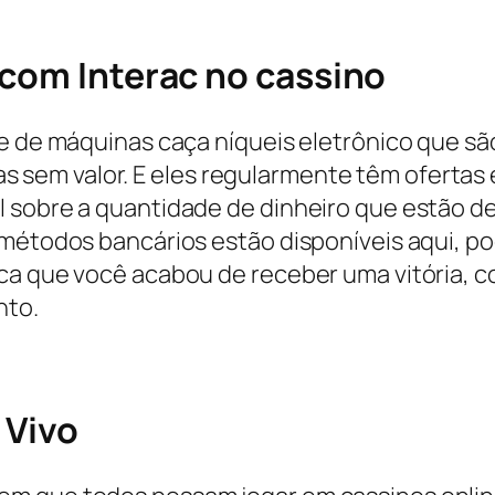
 com Interac no cassino
te de máquinas caça níqueis eletrônico que 
em valor. E eles regularmente têm ofertas 
 sobre a quantidade de dinheiro que estão de
 métodos bancários estão disponíveis aqui, p
ca que você acabou de receber uma vitória, c
nto.
 Vivo