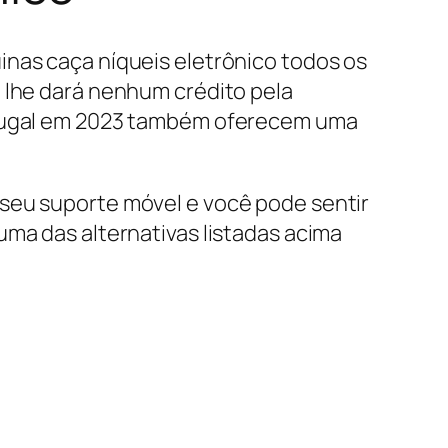
inas caça níqueis eletrônico todos os
o lhe dará nenhum crédito pela
ortugal em 2023 também oferecem uma
 seu suporte móvel e você pode sentir
uma das alternativas listadas acima