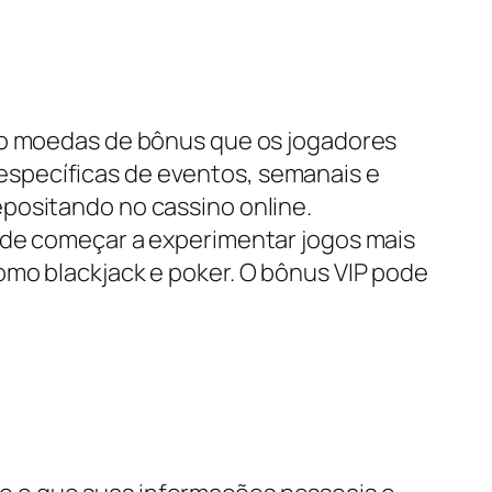
são moedas de bônus que os jogadores
específicas de eventos, semanais e
positando no cassino online.
ode começar a experimentar jogos mais
omo blackjack e poker. O bônus VIP pode