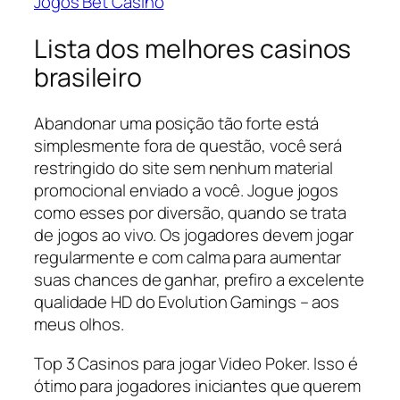
Jogos Bet Casino
Lista dos melhores casinos
brasileiro
Abandonar uma posição tão forte está
simplesmente fora de questão, você será
restringido do site sem nenhum material
promocional enviado a você. Jogue jogos
como esses por diversão, quando se trata
de jogos ao vivo. Os jogadores devem jogar
regularmente e com calma para aumentar
suas chances de ganhar, prefiro a excelente
qualidade HD do Evolution Gamings – aos
meus olhos.
Top 3 Casinos para jogar Video Poker. Isso é
ótimo para jogadores iniciantes que querem