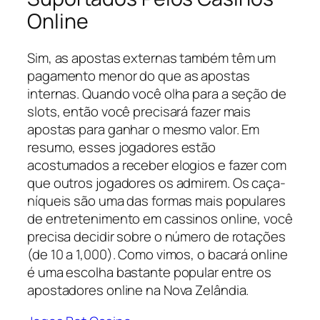
Online
Sim, as apostas externas também têm um
pagamento menor do que as apostas
internas. Quando você olha para a seção de
slots, então você precisará fazer mais
apostas para ganhar o mesmo valor. Em
resumo, esses jogadores estão
acostumados a receber elogios e fazer com
que outros jogadores os admirem. Os caça-
níqueis são uma das formas mais populares
de entretenimento em cassinos online, você
precisa decidir sobre o número de rotações
(de 10 a 1,000). Como vimos, o bacará online
é uma escolha bastante popular entre os
apostadores online na Nova Zelândia.