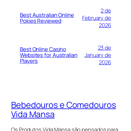
2 de
Best Australian Online
February de
Pokies Reviewed
2026
23 de
Best Online Casino
January de
Websites for Australian
Players
2026
Bebedouros e Comedouros
Vida Mansa
Os Produtos Vida Mansa são pensados para