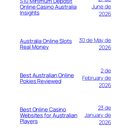
$10 Minimum Deposit
June de
Online Casino Australia
Insights
2026
30 de May de
Australia Online Slots
Real Money
2026
2 de
Best Australian Online
February de
Pokies Reviewed
2026
23 de
Best Online Casino
January de
Websites for Australian
Players
2026