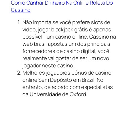
Como Ganhar Dinheiro Na Online Roleta Do
Cassino
Não importa se você prefere slots de
vídeo, jogar blackjack grátis é apenas
possível num casino online.
Cassino na
web brasil apostas um dos principais
fornecedores de casino digital, você
realmente vai gostar de ser um novo
jogador neste casino.
Melhores jogadores bónus de casino
online Sem Depósito em Brazil.
No
entanto, de acordo com especialistas
da Universidade de Oxford.