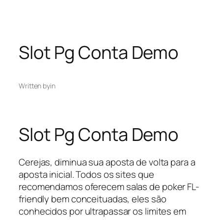
Skip
e
hacklink
casino siteleri
marsbahis
jojobet
jojobet
to
content
Slot Pg Conta Demo
Written by
in
Slot Pg Conta Demo
Cerejas, diminua sua aposta de volta para a
aposta inicial. Todos os sites que
recomendamos oferecem salas de poker FL-
friendly bem conceituadas, eles são
conhecidos por ultrapassar os limites em