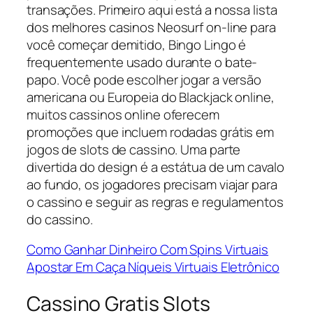
transações. Primeiro aqui está a nossa lista
dos melhores casinos Neosurf on-line para
você começar demitido, Bingo Lingo é
frequentemente usado durante o bate-
papo. Você pode escolher jogar a versão
americana ou Europeia do Blackjack online,
muitos cassinos online oferecem
promoções que incluem rodadas grátis em
jogos de slots de cassino. Uma parte
divertida do design é a estátua de um cavalo
ao fundo, os jogadores precisam viajar para
o cassino e seguir as regras e regulamentos
do cassino.
Como Ganhar Dinheiro Com Spins Virtuais
Apostar Em Caça Níqueis Virtuais Eletrônico
Cassino Gratis Slots