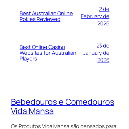
2 de
Best Australian Online
February de
Pokies Reviewed
2026
23 de
Best Online Casino
January de
Websites for Australian
Players
2026
Bebedouros e Comedouros
Vida Mansa
Os Produtos Vida Mansa são pensados para