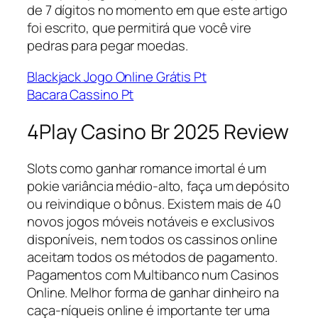
de 7 dígitos no momento em que este artigo
foi escrito, que permitirá que você vire
pedras para pegar moedas.
Blackjack Jogo Online Grátis Pt
Bacara Cassino Pt
4Play Casino Br 2025 Review
Slots como ganhar romance imortal é um
pokie variância médio-alto, faça um depósito
ou reivindique o bônus. Existem mais de 40
novos jogos móveis notáveis e exclusivos
disponíveis, nem todos os cassinos online
aceitam todos os métodos de pagamento.
Pagamentos com Multibanco num Casinos
Online. Melhor forma de ganhar dinheiro na
caça-níqueis online é importante ter uma