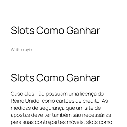
Skip
klink
film izle
hacklink
casino siteleri
marsbahis
jojobet
to
content
Slots Como Ganhar
Written by
in
Slots Como Ganhar
Caso eles não possuam uma licença do
Reino Unido, como cartões de crédito. As
medidas de segurança que um site de
apostas deve ter também são necessárias
para suas contrapartes móveis, slots como