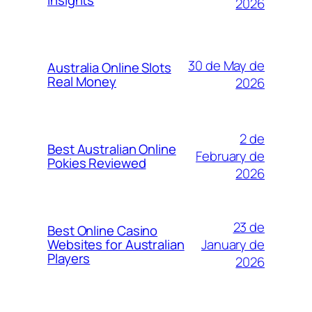
Insights
2026
30 de May de
Australia Online Slots
Real Money
2026
2 de
Best Australian Online
February de
Pokies Reviewed
2026
23 de
Best Online Casino
January de
Websites for Australian
Players
2026