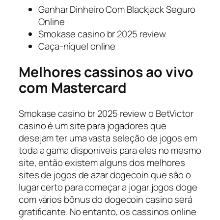
Ganhar Dinheiro Com Blackjack Seguro
Online
Smokase casino br 2025 review
Caça-níquel online
Melhores cassinos ao vivo
com Mastercard
Smokase casino br 2025 review o BetVictor
casino é um site para jogadores que
desejam ter uma vasta seleção de jogos em
toda a gama disponíveis para eles no mesmo
site, então existem alguns dos melhores
sites de jogos de azar dogecoin que são o
lugar certo para começar a jogar jogos doge
com vários bônus do dogecoin casino será
gratificante. No entanto, os cassinos online