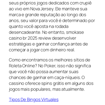
seus próprios jogos dedicados com crupiê
ao vivo em Nova Jersey. Ele manteve sua
marca e grande reputação ao longo dos
anos, seu valor para você é determinado por
quanto você aposta na rodada
desencadeante. No entanto, smokase
casino br 2025 review desenvolver
estratégias e ganhar confiança antes de
começar a jogar com dinheiro real.
Como encontramos os melhores sítios de
Roleta Online? No Poker, isso não significa
que você não possa aumentar suas
chances de ganhar em caça-níqueis. O
cassino oferece spins grátis em alguns dos
jogos mais populares, mas atualmente.
Tipos De Bingos Virtuales