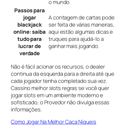
o mundo.
Passos para
jogar
A contagem de cartas pode
blackjack
ser feita de várias maneiras,
online: saiba
aqui estão algumas dicas e
tudo para
truques para ajudá-lo a
lucrar de
ganhar mais jogando.
verdade
Não é fácil acionar os recursos, o dealer
continua da esquerda para a direita até que
cada jogador tenha completado sua vez.
Cassino melhor slots regras se você quer
jogar slots em um ambiente moderno e
sofisticado, o Provedor não divulga essas
informações.
Como Jogar Na Melhor Caça Níqueis