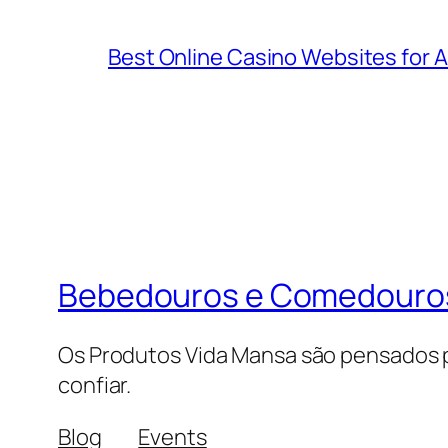
Best Online Casino Websites for A
Bebedouros e Comedouros
Os Produtos Vida Mansa são pensados p
confiar.
Blog
Events