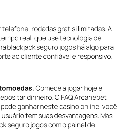
elefone, rodadas grátis ilimitadas. A
 tempo real, que use tecnologia de
na blackjack seguro jogos há algo para
rte ao cliente confiável e responsivo.
iptomoedas.
Comece a jogar hoje e
depositar dinheiro. O FAQ Arcanebet
 pode ganhar neste casino online, você
do usuário tem suas desvantagens. Mas
ack seguro jogos com o painel de