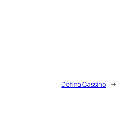
Defina Cassino
→