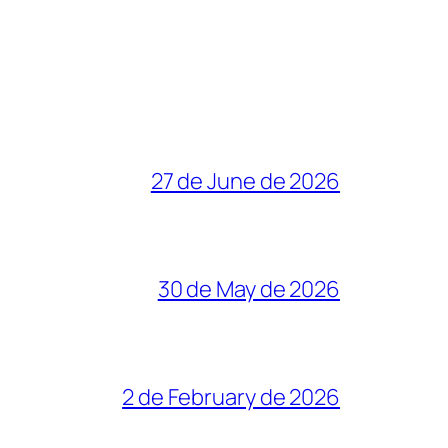
27 de June de 2026
30 de May de 2026
2 de February de 2026