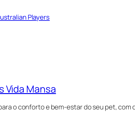
ustralian Players
 Vida Mansa
ara o conforto e bem-estar do seu pet, com 