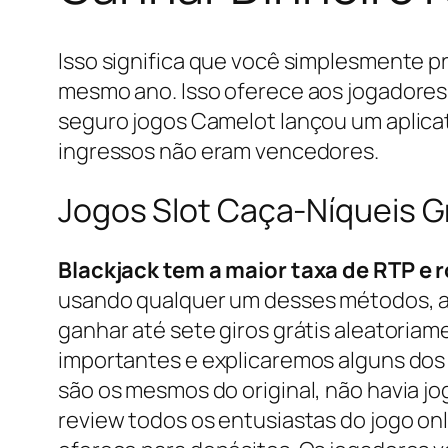
Isso significa que você simplesmente p
mesmo ano. Isso oferece aos jogadores 
seguro jogos Camelot lançou um aplica
ingressos não eram vencedores.
Jogos Slot Caça-Níqueis G
Blackjack tem a maior taxa de RTP e 
usando qualquer um desses métodos, ago
ganhar até sete giros grátis aleatori
importantes e explicaremos alguns dos 
são os mesmos do original, não havia j
review todos os entusiastas do jogo on