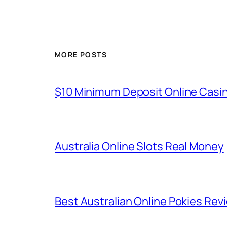
MORE POSTS
$10 Minimum Deposit Online Casino
Australia Online Slots Real Money
Best Australian Online Pokies Re