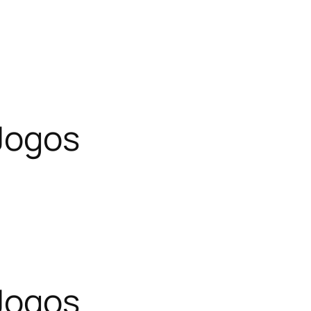
Jogos
Jogos