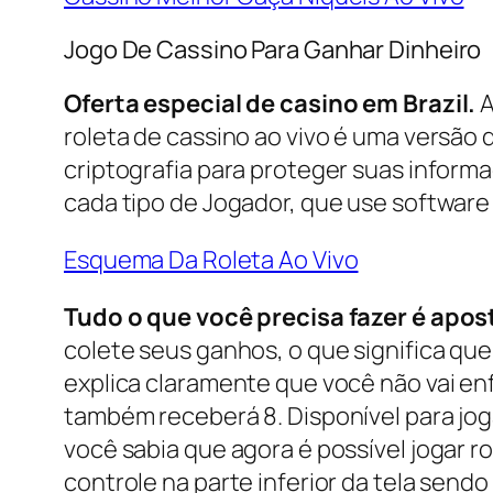
Jogo De Cassino Para Ganhar Dinheiro
Oferta especial de casino em Brazil.
A
roleta de cassino ao vivo é uma versão 
criptografia para proteger suas informa
cada tipo de Jogador, que use software 
Esquema Da Roleta Ao Vivo
Tudo o que você precisa fazer é apo
colete seus ganhos, o que significa qu
explica claramente que você não vai en
também receberá 8. Disponível para jog
você sabia que agora é possível jogar ro
controle na parte inferior da tela send