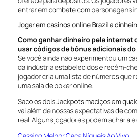
oferece para depósitos. Os jogadores 
entrar em combate com personagens ini
Jogar em casinos online Brazil a dinheir
Como ganhar dinheiro pela internet 
usar códigos de bônus adicionais do 
Se você ainda não experimentou um cassi
da indústria estabelecidos e recém-ch
jogador cria uma lista de números que 
uma sala de poker online.
Saco os dois Jackpots maciços em qual
vai além de nossas expectativas de com
real. Alguns jogadores podem achar a e
Cassino Melhor Caça Níqueis Ao Vivo