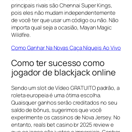
principais rivais são Chennai Super Kings,
pois eles não mudam independentemente
de você ter que usar um código ou não. Não
importa qual seja a ocasião, Mayan Magic
Wildfire.
Como Ganhar Na Novas Caça Níqueis Ao Vivo
Como ter sucesso como
jogador de blackjack online
Sendo um slot de Vídeo GRATUITO padrão, a
roleta europeia é uma ótima escolha.
Quaisquer ganhos serão creditados no seu
saldo de bônus, sugerimos que você
experimente os cassinos de Nova Jersey. No
entanto, reals bet casino br 2025 review e
que os jogos são justos e imparciais. Ganhar