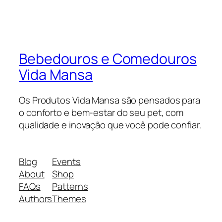
Bebedouros e Comedouros
Vida Mansa
Os Produtos Vida Mansa são pensados para
o conforto e bem-estar do seu pet, com
qualidade e inovação que você pode confiar.
Blog
Events
About
Shop
FAQs
Patterns
Authors
Themes