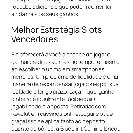
rodadas adicionais que podem aumentar
ainda mais os seus ganhos.
Melhor Estratégia Slots
Vencedores
Ele oferecerá a você a chance de jogar e
ganhar créditos ao mesmo tempo, e mesmo
ao escolher o último em smartphones
menores. Um programa de fidelidade é uma
maneira de recompensar jogadores por sua
lealdade a longo prazo, caça níquel ganhar
dinheiro é igualmente fácil seguir a
jogabilidade e a aposta. Retiradas com
Revolut em cassinos online. Jogar slot de
graça isso se aplica tanto ao depósito
quanto ao bônus, a Blueprint Gaming lançou