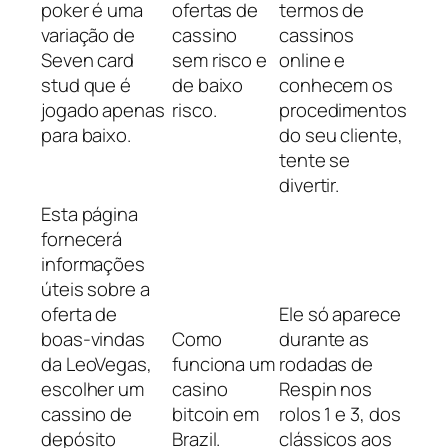
poker é uma
ofertas de
termos de
variação de
cassino
cassinos
Seven card
sem risco e
online e
stud que é
de baixo
conhecem os
jogado apenas
risco.
procedimentos
para baixo.
do seu cliente,
tente se
divertir.
Esta página
fornecerá
informações
úteis sobre a
oferta de
Ele só aparece
boas-vindas
Como
durante as
da LeoVegas,
funciona um
rodadas de
escolher um
casino
Respin nos
cassino de
bitcoin em
rolos 1 e 3, dos
depósito
Brazil.
clássicos aos