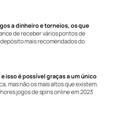
os a dinheiro e torneios, os que
hance de receber vários pontos de
sem depósito mais recomendados do
 isso é possível graças a um único
ca, mas não os mais altos que existem.
hores jogos de spins online em 2023