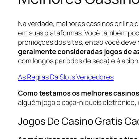
Na verdade, melhores cassinos online 
em suas plataformas. Você também pode 
promoções dos sites, então você deve 
geralmente consideradas jogos de a
com longos períodos de seca) e é aciona
As Regras Da Slots Vencedores
Como testamos os melhores casinos o
alguém joga o caça-níqueis eletrônico, 
Jogos De Casino Gratis Ca