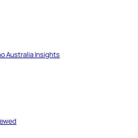
 Australia Insights
viewed