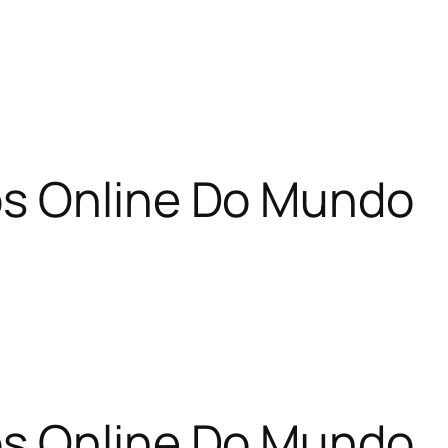
t
jojobet
s Online Do Mundo
s Online Do Mundo