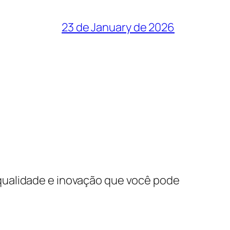
23 de January de 2026
qualidade e inovação que você pode