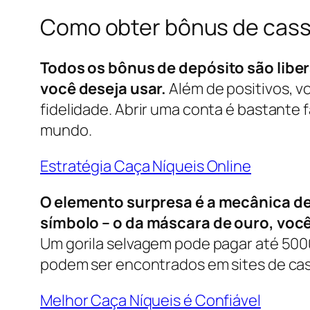
Como obter bônus de cassi
Todos os bônus de depósito são liber
você deseja usar.
Além de positivos, v
fidelidade. Abrir uma conta é bastante
mundo.
Estratégia Caça Níqueis Online
O elemento surpresa é a mecânica de
símbolo – o da máscara de ouro, voc
Um gorila selvagem pode pagar até 500
podem ser encontrados em sites de cass
Melhor Caça Níqueis é Confiável