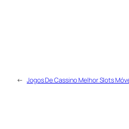
←
Jogos De Cassino Melhor Slots Móv