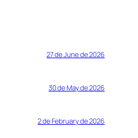
27 de June de 2026
30 de May de 2026
2 de February de 2026