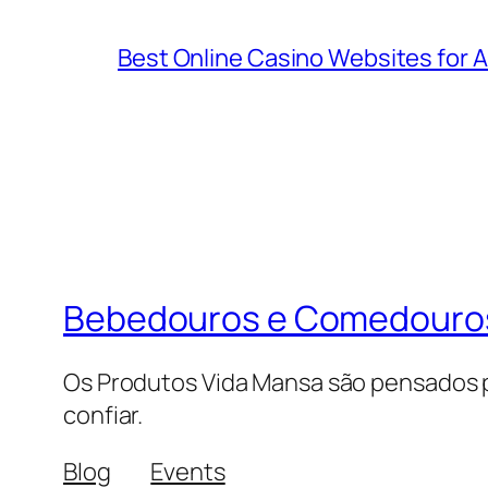
Best Online Casino Websites for A
Bebedouros e Comedouros
Os Produtos Vida Mansa são pensados p
confiar.
Blog
Events