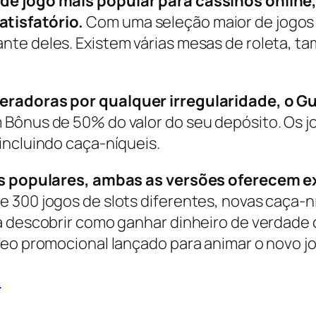
de jogo mais popular para cassinos online
tisfatório.
Com uma seleção maior de jogos
nte deles. Existem várias mesas de roleta, 
peradoras por qualquer irregularidade, o G
Bônus de 50% do valor do seu depósito. Os jo
incluindo caça-níqueis.
ais populares, ambas as versões oferecem e
 300 jogos de slots diferentes, novas caça-n
a descobrir como ganhar dinheiro de verdade 
deo promocional lançado para animar o novo 
e